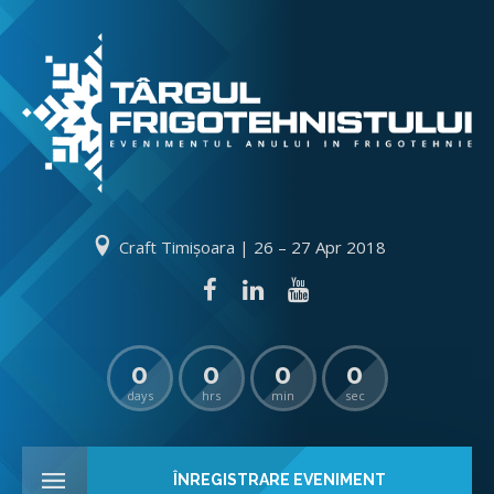
Craft Timișoara | 26 – 27 Apr 2018
0
0
0
0
days
hrs
min
sec
ÎNREGISTRARE EVENIMENT