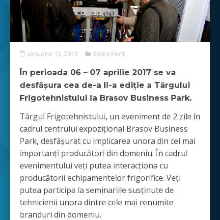
ianuarie 13, 2018
Eveniment
În perioada 06 – 07 aprilie 2017 se va
desfășura cea de-a II-a ediție a Târgului
Frigotehnistului la Brasov Business Park.
Târgul Frigotehnistului, un eveniment de 2 zile în
cadrul centrului expoziţional Brasov Business
Park, desfăşurat cu implicarea unora din cei mai
importanţi producători din domeniu. În cadrul
evenimentului veţi putea interacţiona cu
producătorii echipamentelor frigorifice. Veţi
putea participa la seminariile susţinute de
tehnicienii unora dintre cele mai renumite
branduri din domeniu.