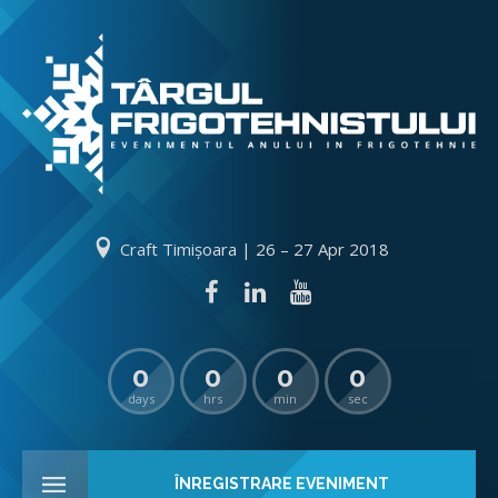
Craft Timișoara | 26 – 27 Apr 2018
0
0
0
0
days
hrs
min
sec
ÎNREGISTRARE EVENIMENT