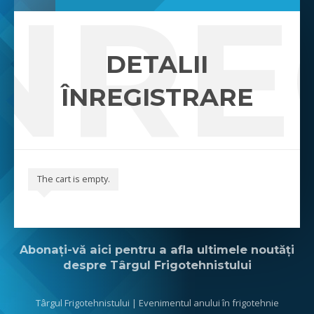
ÎNR
DETALII
ÎNREGISTRARE
The cart is empty.
Abonați-vă aici pentru a afla ultimele noutăți
despre Târgul Frigotehnistului
Târgul Frigotehnistului | Evenimentul anului în frigotehnie